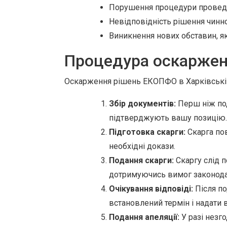
Порушення процедури проведе
Невідповідність рішення чинн
Виникнення нових обставин, як
Процедура оскарже
Оскарження рішень ЕКОПФО в Харківській 
Збір документів:
Перш ніж под
підтверджують вашу позицію.
Підготовка скарги:
Скарга пов
необхідні докази.
Подання скарги:
Скаргу слід п
дотримуючись вимог законода
Очікування відповіді:
Після по
встановлений термін і надати 
Подання апеляції:
У разі незг