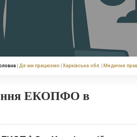
оловна
Де ми працюємо
Харківська обл.
Медичне пра
ення ЕКОПФО в