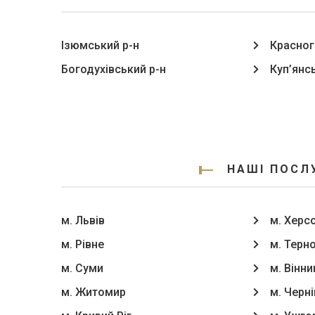
Ізюмський р-н
Красног
Богодухівський р-н
Куп’янс
НАШІ ПОСЛ
м. Львів
м. Херс
м. Рівне
м. Терн
м. Суми
м. Вінни
м. Житомир
м. Черні