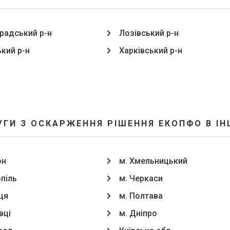
радський р-н
Лозівський р-н
ький р-н
Харківський р-н
УГИ З ОСКАРЖЕННЯ РІШЕННЯ ЕКОПФО В ІН
он
м. Хмельницький
опіль
м. Черкаси
ця
м. Полтава
вці
м. Дніпро