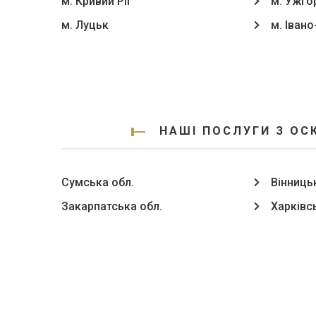
м. Кривий Ріг
м. Ужго
м. Луцьк
м. Іван
НАШІ ПОСЛУГИ З ОС
Сумська обл.
Вінниць
Закарпатська обл.
Харківс