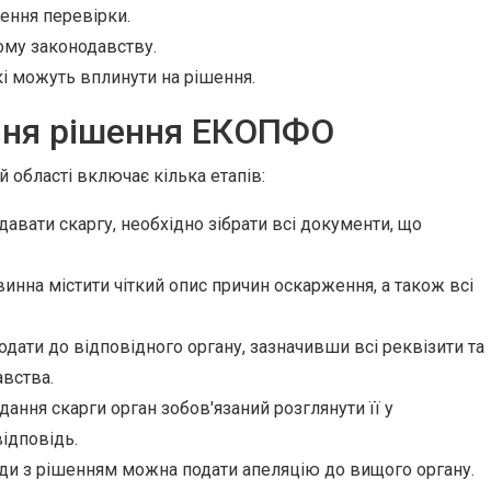
ння перевірки.
ому законодавству.
і можуть вплинути на рішення.
ння рішення ЕКОПФО
області включає кілька етапів:
авати скаргу, необхідно зібрати всі документи, що
инна містити чіткий опис причин оскарження, а також всі
одати до відповідного органу, зазначивши всі реквізити та
вства.
дання скарги орган зобов'язаний розглянути її у
відповідь.
оди з рішенням можна подати апеляцію до вищого органу.