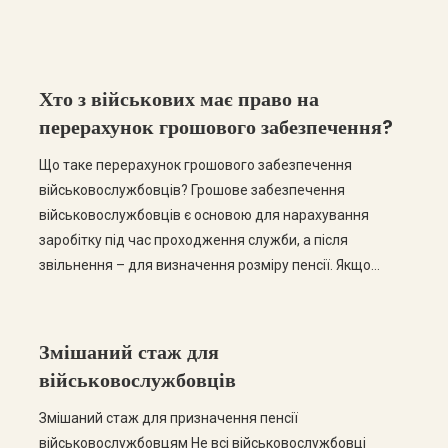
Хто з військових має право на
перерахунок грошового забезпечення?
Що таке перерахунок грошового забезпечення
військовослужбовців? Грошове забезпечення
військовослужбовців є основою для нарахування
заробітку під час проходження служби, а після
звільнення – для визначення розміру пенсії. Якщо
розмір грошового забезпечення був визначений
неправильно або окремі виплати не були враховані,
військовослужбовець має право вимагати його
Змішаний стаж для
перерахунку. Перерахунок може стосуватися як діючих
військовослужбовців
військовослужбовців, так і осіб, звільнених […]
Змішаний стаж для призначення пенсії
військовослужбовцям Не всі військовослужбовці