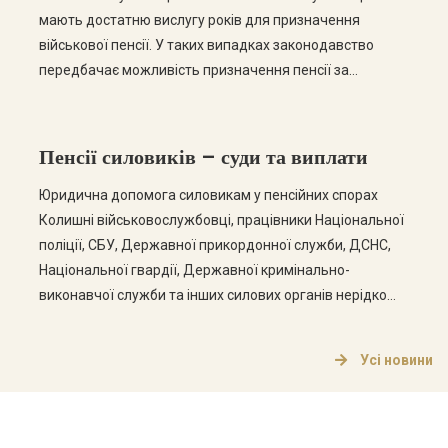
мають достатню вислугу років для призначення
військової пенсії. У таких випадках законодавство
передбачає можливість призначення пенсії за
змішаним стажем, коли до уваги береться не лише
військова служба, а й періоди цивільної роботи зі
сплатою страхових внесків. Однак на практиці
Пенсії силовиків – суди та виплати
Пенсійний фонд або уповноважені органи нерідко
відмовляють […]
Юридична допомога силовикам у пенсійних спорах
Колишні військовослужбовці, працівники Національної
поліції, СБУ, Державної прикордонної служби, ДСНС,
Національної гвардії, Державної кримінально-
виконавчої служби та інших силових органів нерідко
стикаються з порушенням своїх пенсійних прав.
Найпоширенішими проблемами є відмова у
Усі новини
перерахунку пенсії, обмеження її максимального
розміру, невиконання судових рішень та невиплата
належних сум. Наші юристи спеціалізуються на
пенсійних […]