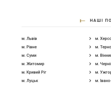
НАШІ П
м. Львів
м. Херс
м. Рівне
м. Терн
м. Суми
м. Вінни
м. Житомир
м. Черні
м. Кривий Ріг
м. Ужго
м. Луцьк
м. Іван