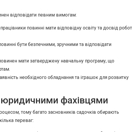
инен відповідати певним вимогам:
 працівники повинні мати відповідну освіту та досвід робо
винні бути безпечними, зручними та відповідати
повинен мати затверджену навчальну програму, що
ртам.
аявність необхідного обладнання та іграшок для розвитку
з юридичними фахівцями
роцесом, тому багато засновників садочків обирають
ілька переваг: