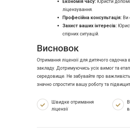
Економія часу:
Юристи допомож
ліцензування.
Професійна консультація:
Ви 
Захист ваших інтересів:
Юрист
спірних ситуацій.
Висновок
Отримання ліцензії для дитячого садочка 
закладу. Дотримуючись усіх вимог та етапі
середовище. Не забувайте про важливість
значно спростити вашу роботу та підвищит
Швидке отримання
В
ліцензії
в