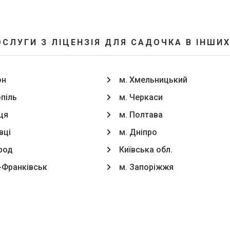
ОСЛУГИ З ЛІЦЕНЗІЯ ДЛЯ САДОЧКА В ІНШИХ
он
м. Хмельницький
опіль
м. Черкаси
ця
м. Полтава
вці
м. Дніпро
род
Київська обл.
о-Франківськ
м. Запоріжжя