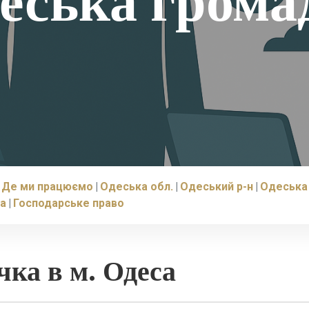
еська грома
Де ми працюємо
Одеська обл.
Одеський р-н
Одеська
са
Господарське право
чка в м. Одеса