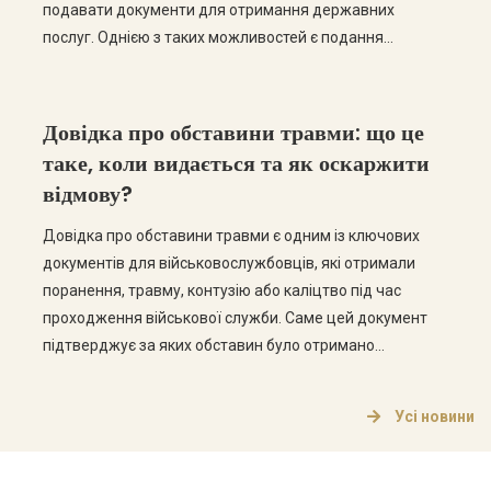
подавати документи для отримання державних
послуг. Однією з таких можливостей є подання
документів для підтвердження статусу критично
важливого підприємства з метою бронювання
військовозобов’язаних працівників. Електронне
Довідка про обставини травми: що це
подання значно спрощує процедуру та скорочує
таке, коли видається та як оскаржити
строки розгляду документів. […]
відмову?
Довідка про обставини травми є одним із ключових
документів для військовослужбовців, які отримали
поранення, травму, контузію або каліцтво під час
проходження військової служби. Саме цей документ
підтверджує за яких обставин було отримано
ушкодження та є підставою для подальшого
проходження військово-лікарської комісії (ВЛК),
Усі новини
оформлення одноразової грошової допомоги,
встановлення інвалідності або отримання інших
соціальних гарантій. На практиці […]