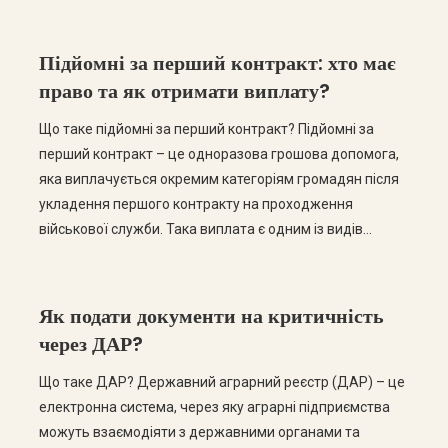
Підйомні за перший контракт: хто має
право та як отримати виплату?
Що таке підйомні за перший контракт? Підйомні за
перший контракт – це одноразова грошова допомога,
яка виплачується окремим категоріям громадян після
укладення першого контракту на проходження
військової служби. Така виплата є одним із видів
соціального забезпечення військовослужбовців та
покликана підтримати їх на початку служби. Розмір і
порядок виплати визначаються чинним
Як подати документи на критичність
законодавством та залежать від категорії […]
через ДАР?
Що таке ДАР? Державний аграрний реєстр (ДАР) – це
електронна система, через яку аграрні підприємства
можуть взаємодіяти з державними органами та