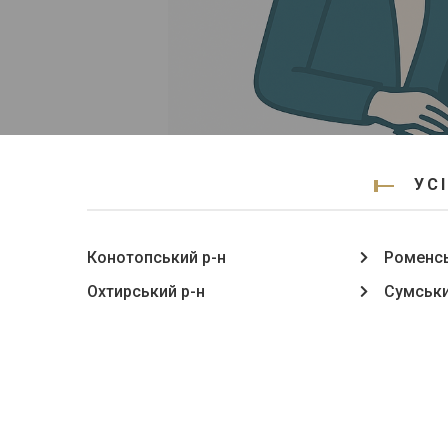
УС
Конотопський р-н
Роменсь
Охтирський р-н
Сумськи