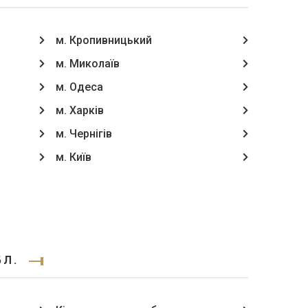
м. Кропивницький
м. Миколаїв
м. Одеса
м. Харків
м. Чернігів
м. Київ
БЛ.