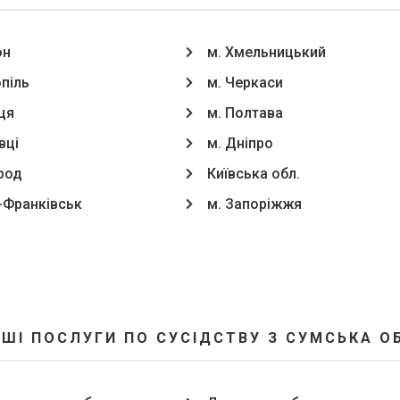
он
м. Хмельницький
опіль
м. Черкаси
ця
м. Полтава
вці
м. Дніпро
род
Київська обл.
о-Франківськ
м. Запоріжжя
ШІ ПОСЛУГИ ПО СУСІДСТВУ З СУМСЬКА О