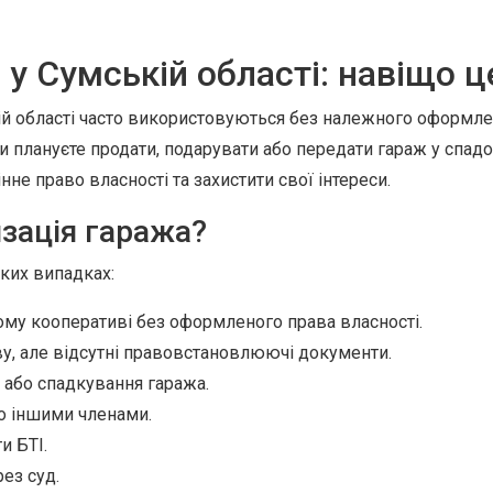
у Сумській області: навіщо ц
ій області часто використовуються без належного оформле
 плануєте продати, подарувати або передати гараж у спад
не право власності та захистити свої інтереси.
зація гаража?
ких випадках:
му кооперативі без оформленого права власності.
у, але відсутні правовстановлюючі документи.
 або спадкування гаража.
бо іншими членами.
и БТІ.
ез суд.