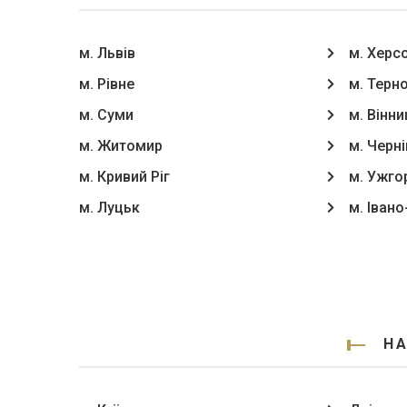
м. Львів
м. Херс
м. Рівне
м. Терн
м. Суми
м. Вінни
м. Житомир
м. Черні
м. Кривий Ріг
м. Ужго
м. Луцьк
м. Іван
НА