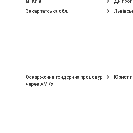
м. Київ
Дніпроп
Закарпатська обл.
Львівсь
Оскарження тендерних процедур
Юрист п
через АМКУ