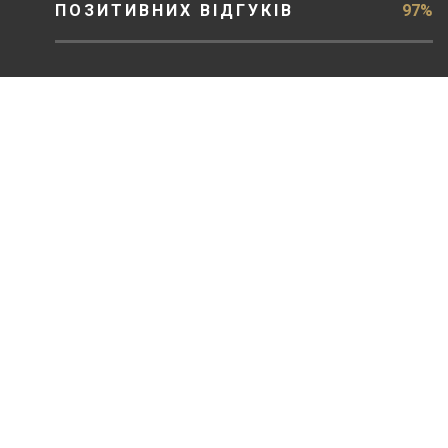
ПОЗИТИВНИХ ВІДГУКІВ
97%
ЗВ'ЯЗОК
Опишіть свою проблему