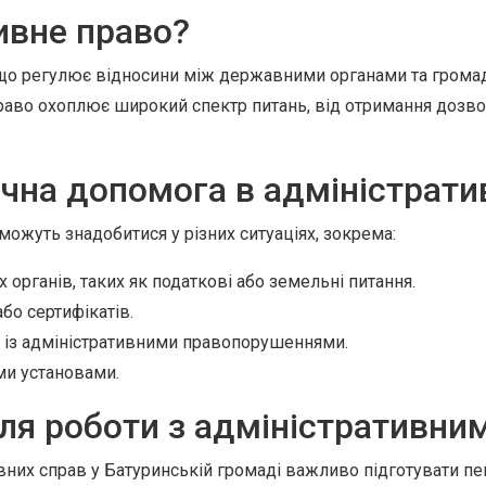
ивне право?
 що регулює відносини між державними органами та громадя
 право охоплює широкий спектр питань, від отримання доз
чна допомога в адміністрати
можуть знадобитися у різних ситуаціях, зокрема:
рганів, таких як податкові або земельні питання.
бо сертифікатів.
х із адміністративними правопорушеннями.
ми установами.
ля роботи з адміністративни
них справ у Батуринській громаді важливо підготувати пе