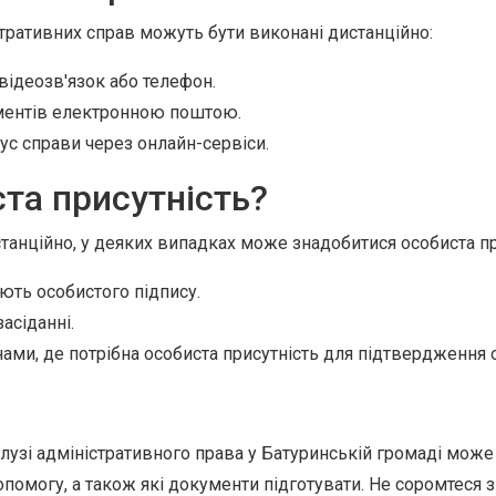
стративних справ можуть бути виконані дистанційно:
відеозв'язок або телефон.
ументів електронною поштою.
ус справи через онлайн-сервіси.
ста присутність?
танційно, у деяких випадках може знадобитися особиста пр
ють особистого підпису.
асіданні.
ми, де потрібна особиста присутність для підтвердження о
узі адміністративного права у Батуринській громаді мож
опомогу, а також які документи підготувати. Не соромтеся 