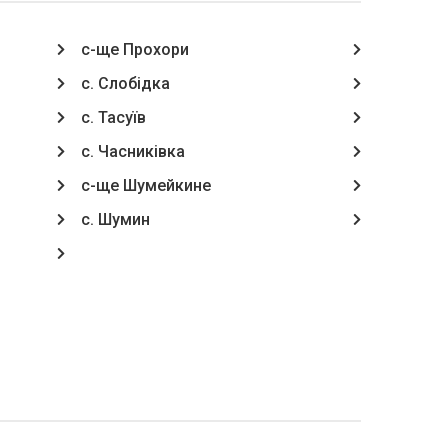
с-ще Прохори
с. Слобідка
с. Тасуїв
с. Часниківка
с-ще Шумейкине
с. Шумин