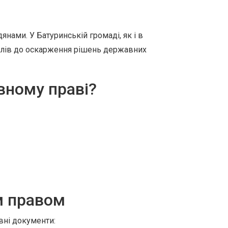
нами. У Батуринській громаді, як і в
волів до оскарження рішень державних
вному праві?
м правом
вні документи: