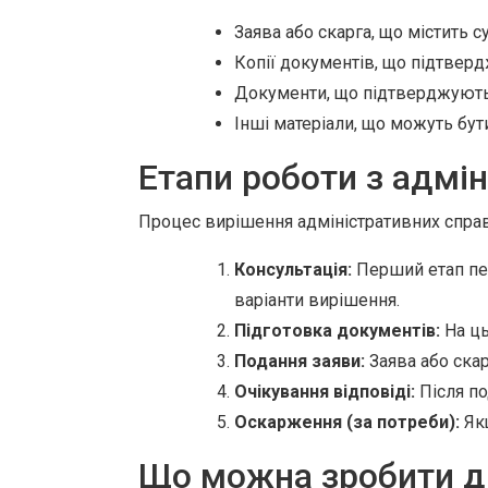
Заява або скарга, що містить с
Копії документів, що підтверд
Документи, що підтверджують о
Інші матеріали, що можуть бут
Етапи роботи з адмі
Процес вирішення адміністративних справ 
Консультація:
Перший етап пер
варіанти вирішення.
Підготовка документів:
На ць
Подання заяви:
Заява або скар
Очікування відповіді:
Після по
Оскарження (за потреби):
Якщ
Що можна зробити д