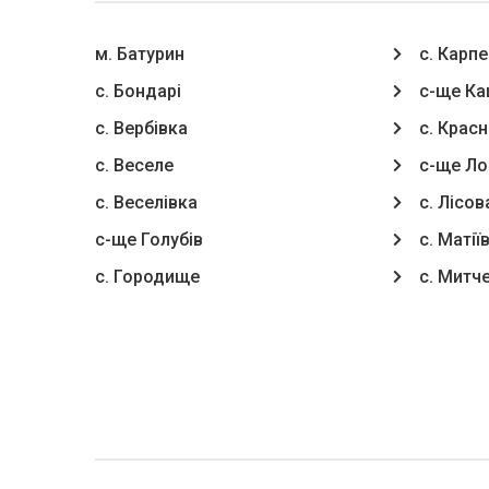
м. Батурин
с. Карп
с. Бондарі
с-ще Ка
с. Вербівка
с. Красн
с. Веселе
с-ще Ло
с. Веселівка
с. Лісо
с-ще Голубів
с. Матії
с. Городище
с. Митч