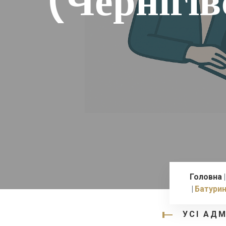
(Чернігів
Головна
Батури
УСІ АД