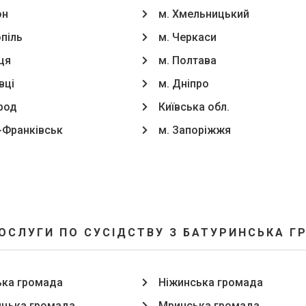
он
м. Хмельницький
опіль
м. Черкаси
ця
м. Полтава
вці
м. Дніпро
род
Київська обл.
о-Франківськ
м. Запоріжжя
ОСЛУГИ ПО СУСІДСТВУ З БАТУРИНСЬКА 
ька громада
Ніжинська громада
цька громада
Мринська громада