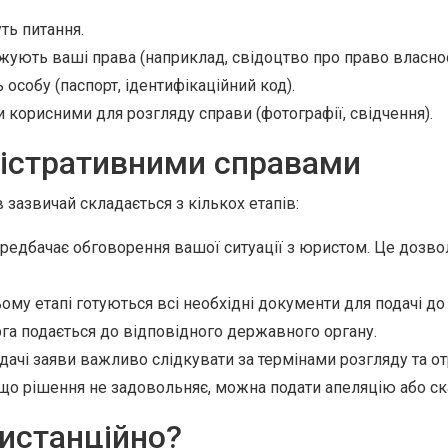
уть питання.
жують ваші права (наприклад, свідоцтво про право власності
собу (паспорт, ідентифікаційний код).
и корисними для розгляду справи (фотографії, свідчення).
ністративними справами
зазвичай складається з кількох етапів:
едбачає обговорення вашої ситуації з юристом. Це дозво
ому етапі готуються всі необхідні документи для подачі до 
га подається до відповідного державного органу.
дачі заяви важливо слідкувати за термінами розгляду та от
о рішення не задовольняє, можна подати апеляцію або ск
истанційно?