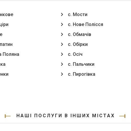
енкове
с. Мости
ціри
с. Нове Полісся
е
с. Обмачів
патин
с. Обірки
ва Поляна
с. Осіч
вка
с. Пальчики
енки
с. Пирогівка
НАШІ ПОСЛУГИ В ІНШИХ МІСТАХ