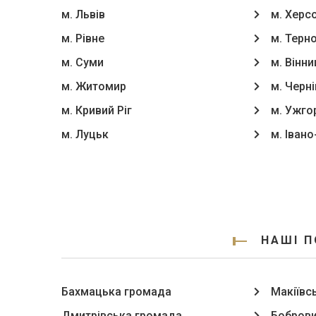
м. Львів
м. Херс
м. Рівне
м. Терн
м. Суми
м. Вінни
м. Житомир
м. Черні
м. Кривий Ріг
м. Ужго
м. Луцьк
м. Іван
НАШІ П
Бахмацька громада
Макіївс
Дмитрівська громада
Боброви