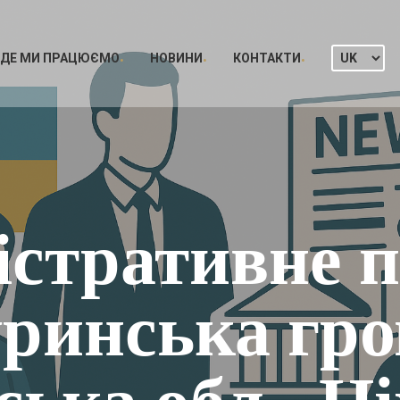
ДЕ МИ ПРАЦЮЄМО
НОВИНИ
КОНТАКТИ
істративне п
ринська гр