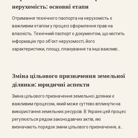
нерухомість: основні етапи
Отримання технічного паспорта на нерухомість є
важливим етапом у процесі оформлення прав на
власність. Технічний паспорт є документом, що містить
інформацію про об’єкт нерухомості, його
характеристики, площу, планування та інші важливі
дані. У цій статті ми розглянемо основні етапи
отримання технічного паспорта, а також відповімо на
найпоширеніші запитання з цієї теми. Етапи отримання
Зміна цільового призначення земельної
технічного паспорта […]
ділянки: юридичні аспекти
Зміна цільового призначення земельної ділянки є
важливим процесом, який може суттєво вплинути на
використання земельних ресурсів. В Україні цей процес
регулюється рядом законодавчих актів, які
визначають порядок зміни цільового призначення, а
також права та обов’язки власників земельних ділянок.