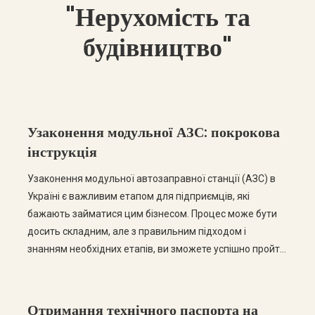
"Нерухомість та
будівництво"
Узаконення модульної АЗС: покрокова
інструкція
Узаконення модульної автозаправної станції (АЗС) в
Україні є важливим етапом для підприємців, які
бажають займатися цим бізнесом. Процес може бути
досить складним, але з правильним підходом і
знанням необхідних етапів, ви зможете успішно пройти
всі етапи легалізації. У цьому пості ми розглянемо
покрокову інструкцію щодо узаконення модульної АЗС,
а також відповімо на найчастіші запитання. Крок […]
Отримання технічного паспорта на