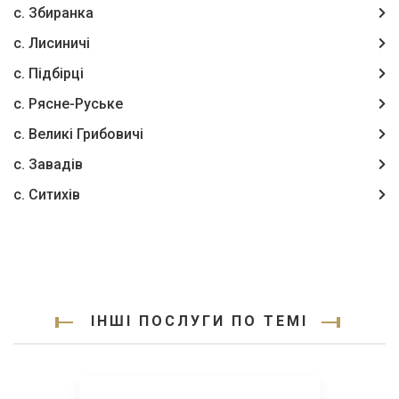
с. Збиранка
с. Лисиничі
с. Підбірці
с. Рясне-Руське
с. Великі Грибовичі
с. Завадів
с. Ситихів
ІНШІ ПОСЛУГИ ПО ТЕМІ