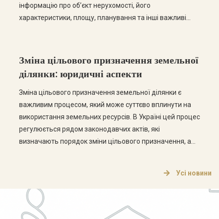
інформацію про об’єкт нерухомості, його
характеристики, площу, планування та інші важливі
дані. У цій статті ми розглянемо основні етапи
отримання технічного паспорта, а також відповімо на
найпоширеніші запитання з цієї теми. Етапи отримання
Зміна цільового призначення земельної
технічного паспорта […]
ділянки: юридичні аспекти
Зміна цільового призначення земельної ділянки є
важливим процесом, який може суттєво вплинути на
використання земельних ресурсів. В Україні цей процес
регулюється рядом законодавчих актів, які
визначають порядок зміни цільового призначення, а
також права та обов’язки власників земельних ділянок.
Що таке цільове призначення земельної ділянки?
Усі новини
Цільове призначення земельної ділянки визначає, для
яких цілей може використовуватися земельна […]