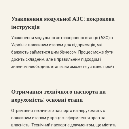
Узаконення модульної АЗС: покрокова
інструкція
Узаконення модульної автозаправної станції (АЗС) в
Україні є важливим етапом для підприємців, які
бажають займатися цим бізнесом. Процес може бути
досить складним, але з правильним підходом і
знанням необхідних етапів, ви зможете успішно пройти
всі етапи легалізації. У цьому пості ми розглянемо
покрокову інструкцію щодо узаконення модульної АЗС,
а також відповімо на найчастіші запитання. Крок […]
Отримання технічного паспорта на
нерухомість: основні етапи
Отримання технічного паспорта на нерухомість є
важливим етапом у процесі оформлення прав на
власність. Технічний паспорт є документом, що містить