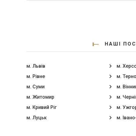
НАШІ ПОС
м. Львів
м. Херс
м. Рівне
м. Терн
м. Суми
м. Вінни
м. Житомир
м. Черні
м. Кривий Ріг
м. Ужго
м. Луцьк
м. Іван