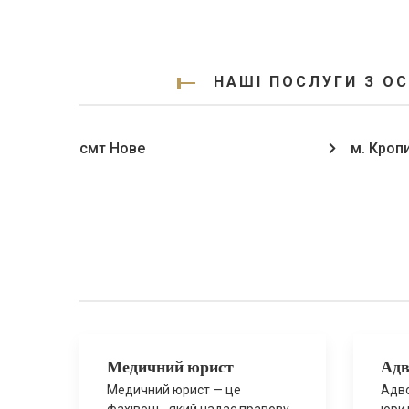
НАШІ ПОСЛУГИ З О
смт Нове
м. Кроп
Медичний юрист
Адв
Медичний юрист — це
Адво
фахівець, який надає правову
юрид