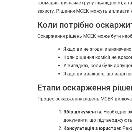
громадян, визначає групу інвалідності, а 
захисту. Рішення МСЕК можуть впливати на
Коли потрібно оскаржи
Оскарження рішень МСЕК може бути необх
Якщо ви не згодні з визначено
Коли рішення комісії не врахо
У випадках, коли були допущен
Якщо ви вважаєте, що ваші пра
Етапи оскарження ріш
Процес оскарження рішень МСЕК включає 
Збір документів:
Необхідно зіб
документи, що підтверджують
Консультація з юристом:
Реко