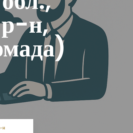
обл.,
р-н,
омада)
-н