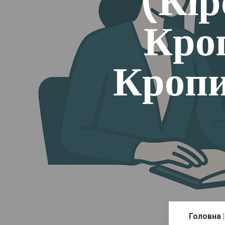
(Кір
Кро
Кропи
Головна