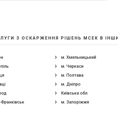
ЛУГИ З ОСКАРЖЕННЯ РІШЕНЬ МСЕК В ІНШ
он
м. Хмельницький
опіль
м. Черкаси
ця
м. Полтава
вці
м. Дніпро
род
Київська обл.
о-Франківськ
м. Запоріжжя