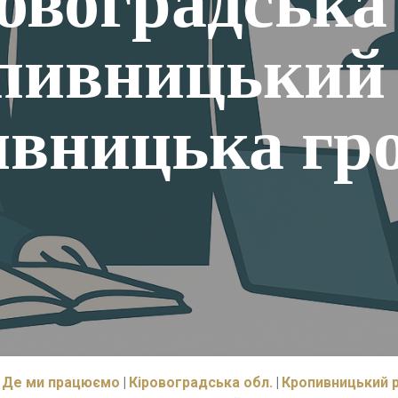
овоградська 
пивницький 
вницька гр
Де ми працюємо
Кіровоградська обл.
Кропивницький р