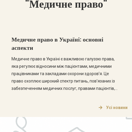
"Медичне право"
Медичне право в Україні: основні
аспекти
Медичне право в Україні є важливою галуззю права,
яка регулює відносини між пацієнтами, медичними
працівниками та закладами охорони здоров’я. Це
право охоплює широкий спектр питань, пов’язаних із
забезпеченням медичних послуг, правами пацієнтів,
етикою медичної практики та відповідальністю
медичних працівників. Основні аспекти медичного
Усі новини
права Медичне право в Україні складається з кількох
ключових аспектів, які варто розглянути […]