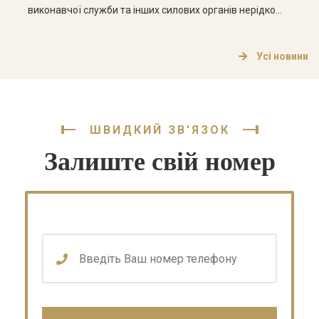
виконавчої служби та інших силових органів нерідко
стикаються з порушенням своїх пенсійних прав.
Найпоширенішими проблемами є відмова у
Усі новини
перерахунку пенсії, обмеження її максимального
розміру, невиконання судових рішень та невиплата
належних сум. Наші юристи спеціалізуються на
пенсійних […]
ШВИДКИЙ ЗВ'ЯЗОК
Залиште свій номер