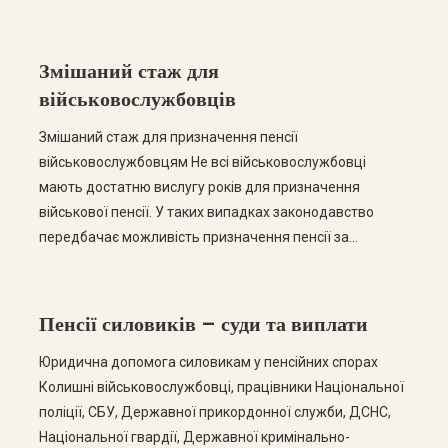
розмір грошового забезпечення був визначений
неправильно або окремі виплати не були враховані,
військовослужбовець має право вимагати його
Змішаний стаж для
перерахунку. Перерахунок може стосуватися як діючих
військовослужбовців
військовослужбовців, так і осіб, звільнених […]
Змішаний стаж для призначення пенсії
військовослужбовцям Не всі військовослужбовці
мають достатню вислугу років для призначення
військової пенсії. У таких випадках законодавство
передбачає можливість призначення пенсії за
змішаним стажем, коли до уваги береться не лише
військова служба, а й періоди цивільної роботи зі
сплатою страхових внесків. Однак на практиці
Пенсії силовиків – суди та виплати
Пенсійний фонд або уповноважені органи нерідко
відмовляють […]
Юридична допомога силовикам у пенсійних спорах
Колишні військовослужбовці, працівники Національної
поліції, СБУ, Державної прикордонної служби, ДСНС,
Національної гвардії, Державної кримінально-