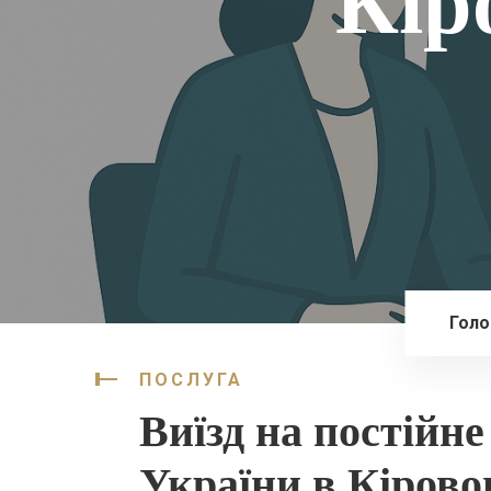
Кір
Голо
ПОСЛУГА
Виїзд на постійн
України в Кірово