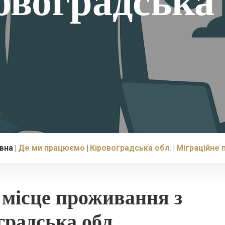
овоградська 
вна
Де ми працюємо
Кіровоградська обл.
Міграційне 
е місце проживання з
градська обл.