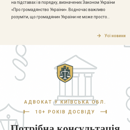
на підставах і в порядку, визначених Законом України
«Про громадянство України». Водночас важливо
розуміти, що громадянин України не може просто
написати заяву про відмову від громадянства — для
цього необхідно відповідати встановленим законом
Усі новини
умовам. У цій статті розглянемо, хто може припинити
громадянство України, які документи […]
АДВОКАТ У КИЇВСЬКА ОБЛ.
10+ РОКІВ ДОСВІДУ
Потрібна консультація