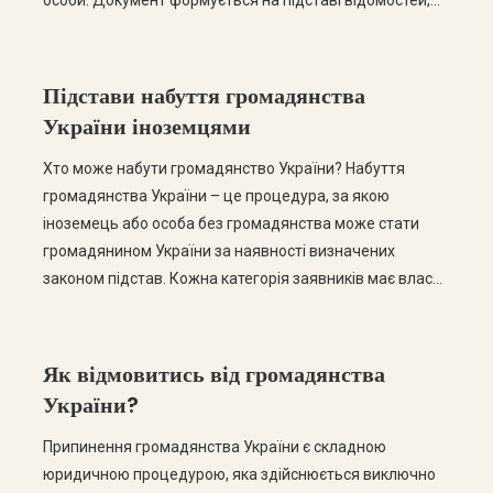
особи. Документ формується на підставі відомостей,
що містяться в інформаційних базах Державної
прикордонної служби України. Така довідка може
знадобитися для підтвердження перебування особи
Підстави набуття громадянства
на території […]
України іноземцями
Хто може набути громадянство України? Набуття
громадянства України – це процедура, за якою
іноземець або особа без громадянства може стати
громадянином України за наявності визначених
законом підстав. Кожна категорія заявників має власні
умови, перелік документів та порядок оформлення.
Правильне визначення підстави для набуття
громадянства є одним із найважливіших етапів
Як відмовитись від громадянства
процедури, адже від цього залежить успішність […]
України?
Припинення громадянства України є складною
юридичною процедурою, яка здійснюється виключно