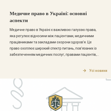
Медичне право в Україні: основні
аспекти
Медичне право в Україні є важливою галуззю права,
яка регулює відносини між пацієнтами, медичними
працівниками та закладами охорони здоров’я. Це
право охоплює широкий спектр питань, пов’язаних із
забезпеченням медичних послуг, правами пацієнтів,
етикою медичної практики та відповідальністю
медичних працівників. Основні аспекти медичного
Усі новини
права Медичне право в Україні складається з кількох
ключових аспектів, які варто розглянути […]