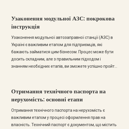
Узаконення модульної АЗС: покрокова
інструкція
Узаконення модульної автозаправної станції (АЗС) в
Україні є важливим етапом для підприємців, які
бажають займатися цим бізнесом. Процес може бути
досить складним, але з правильним підходом і
знанням необхідних етапів, ви зможете успішно пройти
всі етапи легалізації. У цьому пості ми розглянемо
покрокову інструкцію щодо узаконення модульної АЗС,
а також відповімо на найчастіші запитання. Крок […]
Отримання технічного паспорта на
нерухомість: основні етапи
Отримання технічного паспорта на нерухомість є
важливим етапом у процесі оформлення прав на
власність. Технічний паспорт є документом, що містить