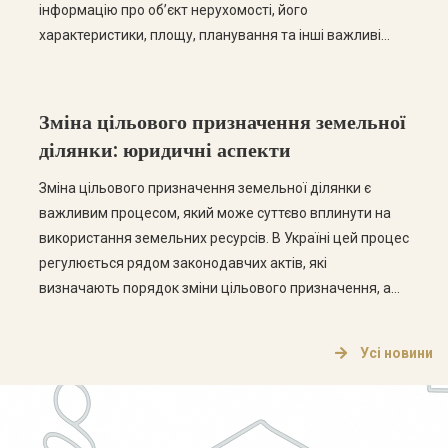
інформацію про об’єкт нерухомості, його
характеристики, площу, планування та інші важливі
дані. У цій статті ми розглянемо основні етапи
отримання технічного паспорта, а також відповімо на
найпоширеніші запитання з цієї теми. Етапи отримання
Зміна цільового призначення земельної
технічного паспорта […]
ділянки: юридичні аспекти
Зміна цільового призначення земельної ділянки є
важливим процесом, який може суттєво вплинути на
використання земельних ресурсів. В Україні цей процес
регулюється рядом законодавчих актів, які
визначають порядок зміни цільового призначення, а
також права та обов’язки власників земельних ділянок.
Що таке цільове призначення земельної ділянки?
Усі новини
Цільове призначення земельної ділянки визначає, для
яких цілей може використовуватися земельна […]