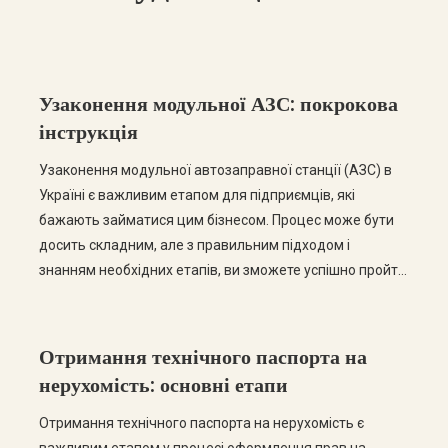
Узаконення модульної АЗС: покрокова
інструкція
Узаконення модульної автозаправної станції (АЗС) в
Україні є важливим етапом для підприємців, які
бажають займатися цим бізнесом. Процес може бути
досить складним, але з правильним підходом і
знанням необхідних етапів, ви зможете успішно пройти
всі етапи легалізації. У цьому пості ми розглянемо
покрокову інструкцію щодо узаконення модульної АЗС,
а також відповімо на найчастіші запитання. Крок […]
Отримання технічного паспорта на
нерухомість: основні етапи
Отримання технічного паспорта на нерухомість є