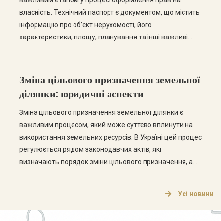
важливим етапом у процесі оформлення прав на
власність. Технічний паспорт є документом, що містить
інформацію про об’єкт нерухомості, його
характеристики, площу, планування та інші важливі
дані. У цій статті ми розглянемо основні етапи
отримання технічного паспорта, а також відповімо на
найпоширеніші запитання з цієї теми. Етапи отримання
Зміна цільового призначення земельної
технічного паспорта […]
ділянки: юридичні аспекти
Зміна цільового призначення земельної ділянки є
важливим процесом, який може суттєво вплинути на
використання земельних ресурсів. В Україні цей процес
регулюється рядом законодавчих актів, які
визначають порядок зміни цільового призначення, а
також права та обов’язки власників земельних ділянок.
Що таке цільове призначення земельної ділянки?
Усі новини
Цільове призначення земельної ділянки визначає, для
яких цілей може використовуватися земельна […]