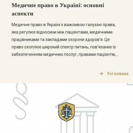
Медичне право в Україні: основні
аспекти
Медичне право в Україні є важливою галуззю права,
яка регулює відносини між пацієнтами, медичними
працівниками та закладами охорони здоров’я. Це
право охоплює широкий спектр питань, пов’язаних із
забезпеченням медичних послуг, правами пацієнтів,
етикою медичної практики та відповідальністю
медичних працівників. Основні аспекти медичного
Усі новини
права Медичне право в Україні складається з кількох
ключових аспектів, які варто розглянути […]